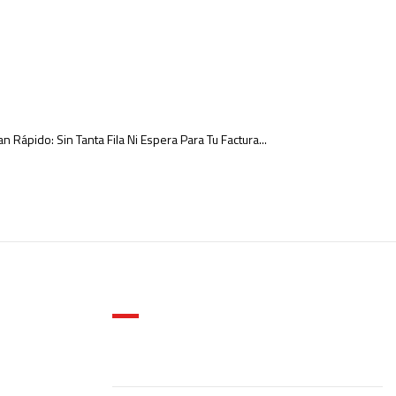
 Rápido: Sin Tanta Fila Ni Espera Para Tu Factura...
Contacto
SUREM PARTS
Av 8 de Julio # 2166, San Sebastianito, 45601 San
Pedro Tlaquepaque, Jal.