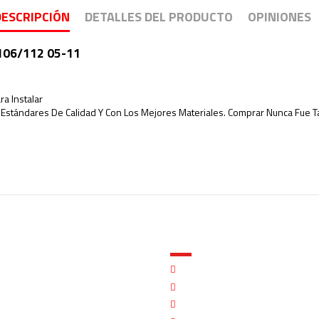
DESCRIPCIÓN
DETALLES DEL PRODUCTO
OPINIONES
106/112 05-11
ra Instalar
s Estándares De Calidad Y Con Los Mejores Materiales. Comprar Nunca Fue Tan
Sistema de Enfriamiento
Compatible con Cascadia
Compatible con Columbia
Compatible con M-2
01-20
Plastico
MI CUENTA
os
Mi cuenta
acidad
Identidad
ndiciones
Historial de pedidos