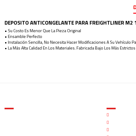
DEPOSITO ANTICONGELANTE PARA FREIGHTLINER M2 
• Su Costo Es Menor Que La Pieza Original
• Ensamble Perfecto
• Instalación Sencilla, No Necesita Hacer Modificaciones A Su Vehículo Pa
• La Más Alta Calidad En Los Materiales. Fabricada Bajo Los Más Estricto
Ninguna Opinión
Tipo
Modelo
Año
Material
ACERCA DE SUREM PARTS
INFORMACIÓN
Surem Parts es una comercializadora especializada
Quienes Som
en stock primero
en partes de colisión y accesorios para tracto-
5 Artículos
Aviso de Priv
camión.
Términos y Co
Manejamos los mejores productos del mercado