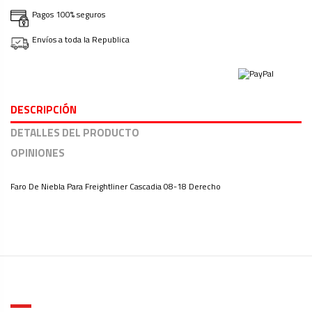
Pagos 100% seguros
Envíos a toda la Republica
DESCRIPCIÓN
DETALLES DEL PRODUCTO
OPINIONES
Faro De Niebla Para Freightliner Cascadia 08-18 Derecho
Ninguna Opinión
Tipo
Iluminacion
Marca
Compatible con Freightliner
Modelo
Compatible con Cascadia
Año
08-18
Lado
Derecho (Lado Copiloto)
ACERCA DE SUREM PARTS