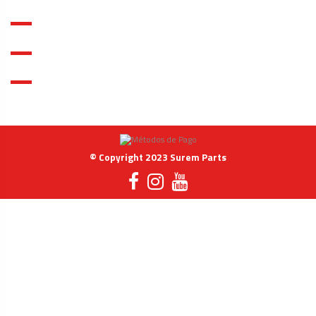
en stock primero
INFORMACIÓN
30 Artículos
MI CUENTA
Contacto
© Copyright 2023 Surem Parts