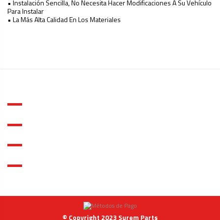
• Instalación Sencilla, No Necesita Hacer Modificaciones A Su Vehículo
Para Instalar
• La Más Alta Calidad En Los Materiales
Ninguna Opinión
Tipo
Espejo
Marca
Compatible con Freightliner
Modelo
Compatible con Cascadia
Año
08-18
Lado
Derecho (Lado Copiloto)
ACERCA DE SUREM PARTS
INFORMACIÓN
MI CUENTA
Contacto
© Copyright 2023 Surem Parts