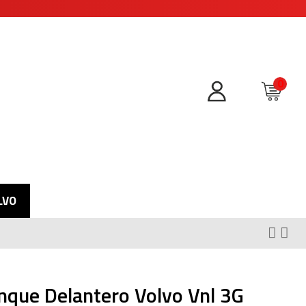
0
Iniciar sesión
Mi Carrito
LVO
nque Delantero Volvo Vnl 3G