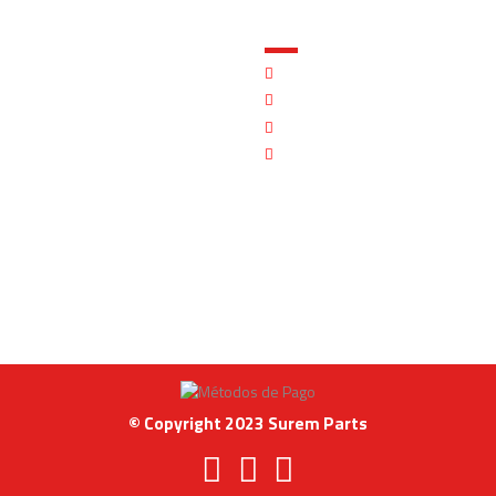
MI CUENTA
os
Mi cuenta
acidad
Identidad
ndiciones
Historial de pedidos
luciones
Direcciones
© Copyright 2023 Surem Parts