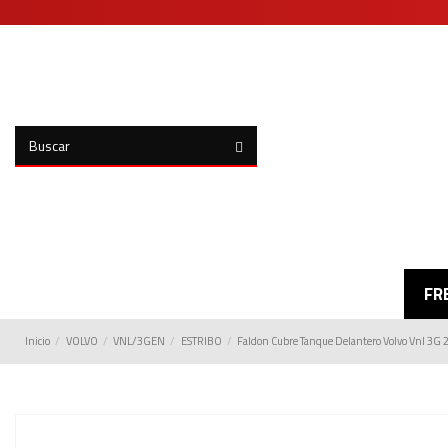
FR
Inicio
VOLVO
VNL/3GEN
ESTRIBO
Faldon Cubre Tanque Delantero Volvo Vnl 3G