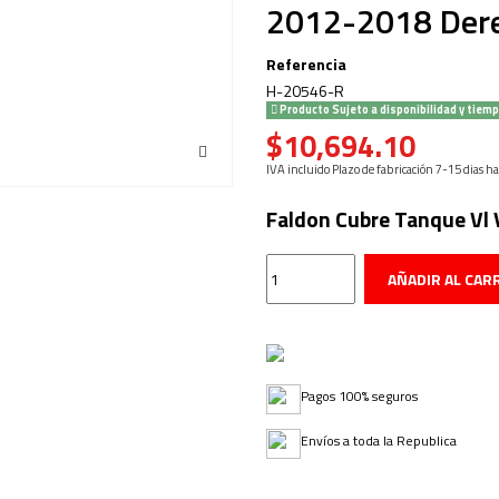
2012-2018 Der
Referencia
H-20546-R
Producto Sujeto a disponibilidad y tiemp
$10,694.10
IVA incluido
Plazo de fabricación 7-15 dias ha
Faldon Cubre Tanque Vl 
AÑADIR AL CAR
Pagos 100% seguros
Envíos a toda la Republica