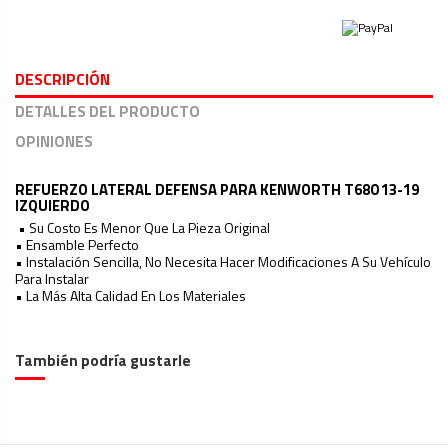
DESCRIPCIÓN
DETALLES DEL PRODUCTO
OPINIONES
REFUERZO LATERAL DEFENSA PARA KENWORTH T680 13-19
IZQUIERDO
• Su Costo Es Menor Que La Pieza Original
• Ensamble Perfecto
• Instalación Sencilla, No Necesita Hacer Modificaciones A Su Vehículo
Para Instalar
• La Más Alta Calidad En Los Materiales
Ninguna Opinión
Tipo
Espejo
Marca
Compatible con Freightliner
También podría gustarle
Modelo
Compatible con Nuevo Cascadia 116
126
Año
18-23