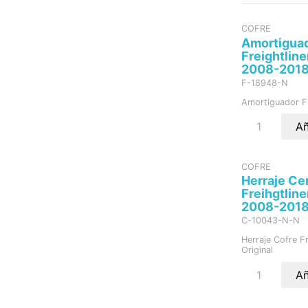
COFRE
Amortigua
Freightlin
2008-201
F-18948-N
Amortiguador F
Añ
COFRE
Herraje Ce
Freihgtlin
2008-2018 
C-10043-N-N
Herraje Cofre F
Original
Añ