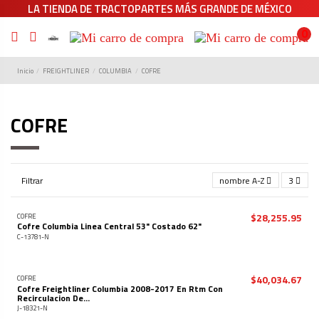
LA TIENDA DE TRACTOPARTES MÁS GRANDE DE MÉXICO
0
Inicio
FREIGHTLINER
COLUMBIA
COFRE
COFRE
Filtrar
nombre A-Z
3
$28,255.95
COFRE
Cofre Columbia Linea Central 53" Costado 62"
C-13781-N
$40,034.67
COFRE
Cofre Freightliner Columbia 2008-2017 En Rtm Con
Recirculacion De...
J-18321-N