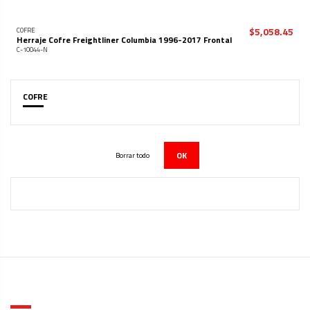
$5,058.45
COFRE
Herraje Cofre Freightliner Columbia 1996-2017 Frontal
C-10044-N
COFRE
OK
Borrar todo
ACERCA DE SUREM PARTS