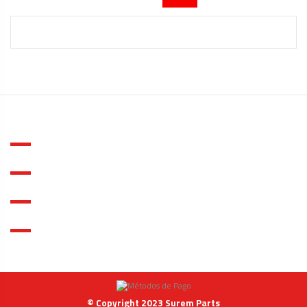
ACERCA DE SUREM PARTS
INFORMACIÓN
MI CUENTA
Contacto
© Copyright 2023 Surem Parts